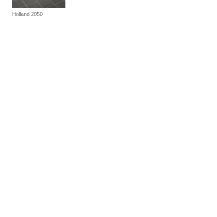
Holland 2050
geprefabriceerd wandtegelsysteem aangebracht op
bestaand tegelwerk
Mosa Panel wandtegels voor geprefabriceerd
wandtegelsysteem aangebracht op stucwerk
Mosa Panel wandtegels voor geprefabriceerd
wandtegelsysteem aangebracht op metalstud
Mosa Panel wandtegels voor geprefabriceerd
wandtegelsysteem aangebracht op houtskeletbouw
Mosa Panel vloertegels voor geprefabriceerd
vloertegelsysteem aangebracht op bestaande
vloerconstructie